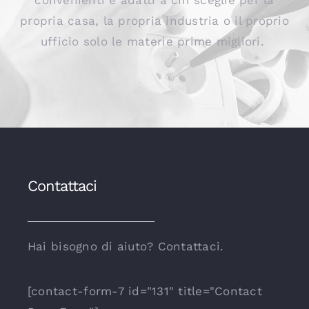
convenienti e adatti a chi sceglie per la
propria casa, la propria industria o il proprio
ufficio solo le materie prime migliori.
Contattaci
Hai bisogno di aiuto? Contattaci.
[contact-form-7 id="131" title="Contact