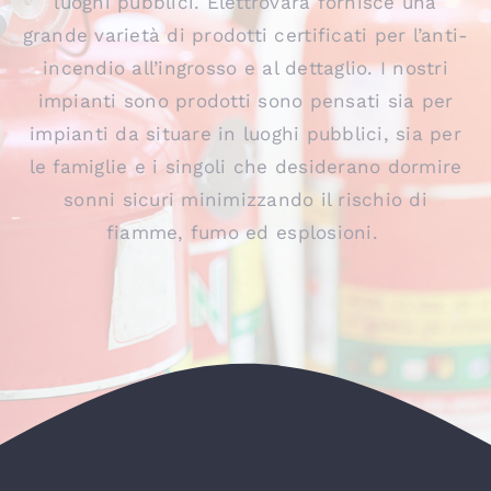
luoghi pubblici. Elettrovara fornisce una
grande varietà di prodotti certificati per l’anti-
incendio all’ingrosso e al dettaglio. I nostri
impianti sono prodotti sono pensati sia per
impianti da situare in luoghi pubblici, sia per
le famiglie e i singoli che desiderano dormire
sonni sicuri minimizzando il rischio di
fiamme, fumo ed esplosioni.